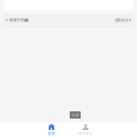
© 敏捷开发
8.6
1
/
0
主页
用户中心