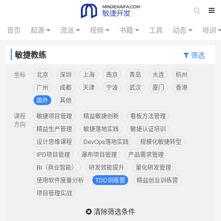
首页
起源
流派
视频
书籍
工具
动态
培训
敏捷教练
筛选
坐标
北京
深圳
上海
南京
青岛
大连
杭州
广州
成都
天津
宁波
武汉
厦门
香港
国外
其他
课程
敏捷项目管理
精益敏捷创新
看板方法管理
方向
精益生产管理
敏捷落地实践
敏捷认证培训
设计思维课程
DevOps落地实践
规模化敏捷转型
IPD项目管理
瀑布项目管理
产品需求管理
BI（商业智能）
研发效能提升
量化研发管理
使用软件度量分析
TDD训练营
精益创业训练营
项目管理实战
清除筛选条件