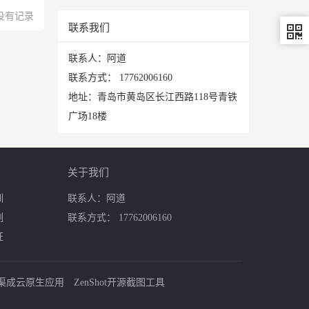
没有记录
联系我们
联系人：阿道
联系方式：
17762006160
地址：青岛市黄岛区长江西路118号青铁
广场18楼
关于我们
训
联系人：阿道
例
联系方式： 17762006160
证
渠成云原生应用
ZenShot开源截图工具