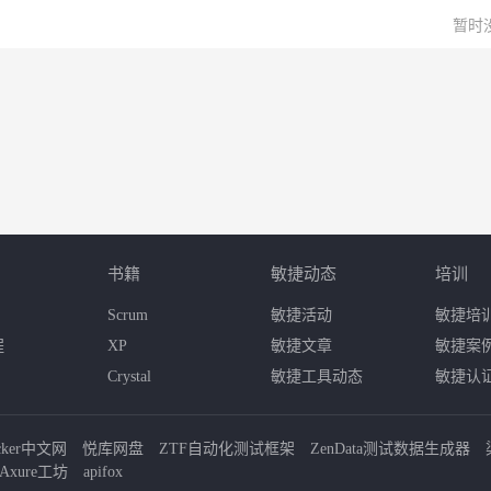
暂时
书籍
敏捷动态
培训
Scrum
敏捷活动
敏捷培
程
XP
敏捷文章
敏捷案
Crystal
敏捷工具动态
敏捷认
cker中文网
悦库网盘
ZTF自动化测试框架
ZenData测试数据生成器
Axure工坊
apifox