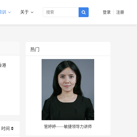
培训
关于
登录
注册
热门
香港
管婷婷——敏捷领导力讲师
时间