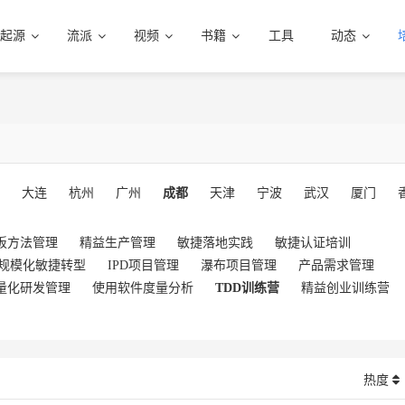
起源
流派
视频
书籍
工具
动态
大连
杭州
广州
成都
天津
宁波
武汉
厦门
板方法管理
精益生产管理
敏捷落地实践
敏捷认证培训
规模化敏捷转型
IPD项目管理
瀑布项目管理
产品需求管理
量化研发管理
使用软件度量分析
TDD训练营
精益创业训练营
热度