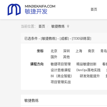
首页
当前位置：
首页
敏捷教练
已选条件 -
[敏捷教练]
-
[成都]
-
[TDD训练营]
坐标
北京
深圳
上海
南京
青岛
国外
其他
课程方向
敏捷项目管理
精益敏捷创新
看
设计思维课程
DevOps落地实践
BI（商业智能）
研发效能提升
项目管理实战
敏捷教练