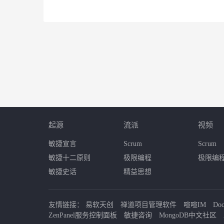
起源
流派
视频
敏捷宣言
Scrum
Scrum
敏捷十二原则
极限编程
极限编
敏捷史话
精益思想
友情链接：
易软天创
禅道项目管理软件
喧喧IM
Do
ZenPanel服务控制面板
敏捷咨询
MongoDB中文社区