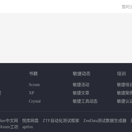
暂时
书籍
敏捷动态
培训
Scrum
敏捷活动
敏捷培
程
XP
敏捷文章
敏捷案
Crystal
敏捷工具动态
敏捷认
cker中文网
悦库网盘
ZTF自动化测试框架
ZenData测试数据生成器
Axure工坊
apifox