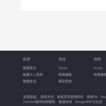
起源
流派
视频
敏捷宣言
Scrum
Scrum
敏捷十二原则
极限编程
极限编
敏捷史话
精益思想
友情链接：
易软天创
禅道项目管理软件
喧喧IM
Do
ZenPanel服务控制面板
敏捷咨询
MongoDB中文社区