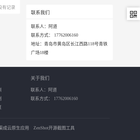
没有记录
联系我们
联系人：阿道
联系方式：
17762006160
地址：青岛市黄岛区长江西路118号青铁
广场18楼
关于我们
训
联系人：阿道
例
联系方式： 17762006160
证
渠成云原生应用
ZenShot开源截图工具