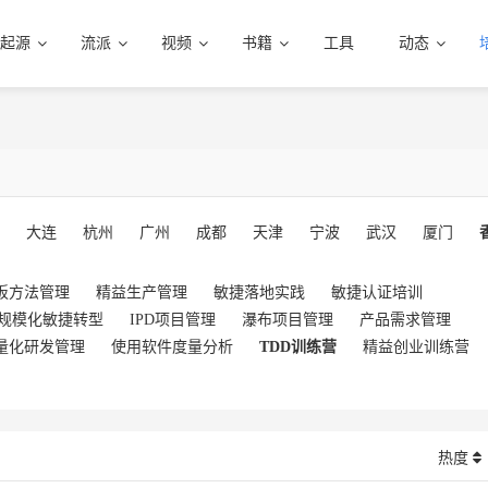
起源
流派
视频
书籍
工具
动态
大连
杭州
广州
成都
天津
宁波
武汉
厦门
板方法管理
精益生产管理
敏捷落地实践
敏捷认证培训
规模化敏捷转型
IPD项目管理
瀑布项目管理
产品需求管理
量化研发管理
使用软件度量分析
TDD训练营
精益创业训练营
热度