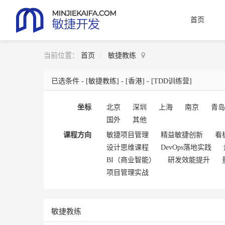
首页
当前位置：
首页
敏捷教练
已选条件 -
[敏捷教练]
-
[香港]
-
[TDD训练营]
坐标
北京
深圳
上海
南京
青岛
国外
其他
课程方向
敏捷项目管理
精益敏捷创新
看
设计思维课程
DevOps落地实践
BI（商业智能）
研发效能提升
项目管理实战
敏捷教练