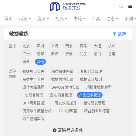
首页
起源
流派
视频
书籍
工具
动态
培训
敏捷教练
筛选
坐标
北京
深圳
上海
南京
青岛
大连
杭州
广州
成都
天津
宁波
武汉
厦门
香港
国外
其他
课程
敏捷项目管理
精益敏捷创新
看板方法管理
方向
精益生产管理
敏捷落地实践
敏捷认证培训
设计思维课程
DevOps落地实践
规模化敏捷转型
IPD项目管理
瀑布项目管理
产品需求管理
BI（商业智能）
研发效能提升
量化研发管理
使用软件度量分析
TDD训练营
精益创业训练营
项目管理实战
清除筛选条件