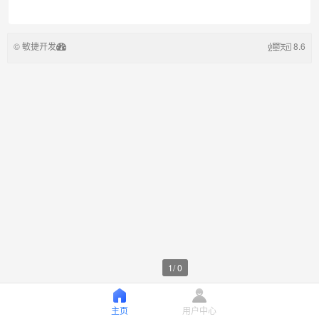
© 敏捷开发
8.6
1
/
0
主页
用户中心