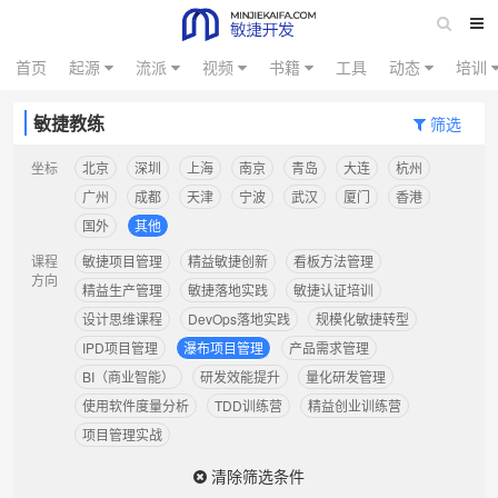
首页
起源
流派
视频
书籍
工具
动态
培训
敏捷教练
筛选
坐标
北京
深圳
上海
南京
青岛
大连
杭州
广州
成都
天津
宁波
武汉
厦门
香港
国外
其他
课程
敏捷项目管理
精益敏捷创新
看板方法管理
方向
精益生产管理
敏捷落地实践
敏捷认证培训
设计思维课程
DevOps落地实践
规模化敏捷转型
IPD项目管理
瀑布项目管理
产品需求管理
BI（商业智能）
研发效能提升
量化研发管理
使用软件度量分析
TDD训练营
精益创业训练营
项目管理实战
清除筛选条件