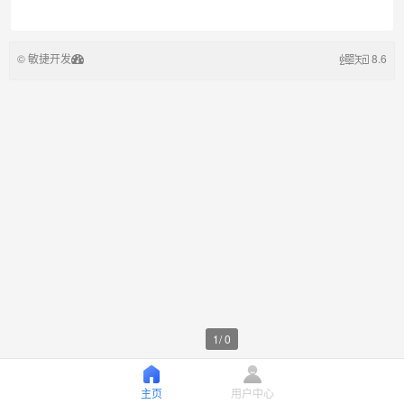
© 敏捷开发
8.6
1
/
0
主页
用户中心