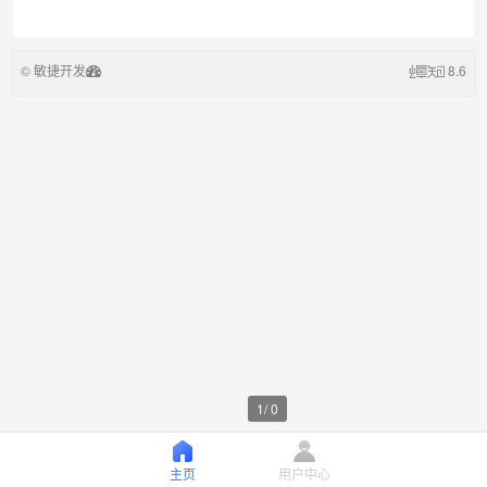
© 敏捷开发
8.6
1
/
0
主页
用户中心