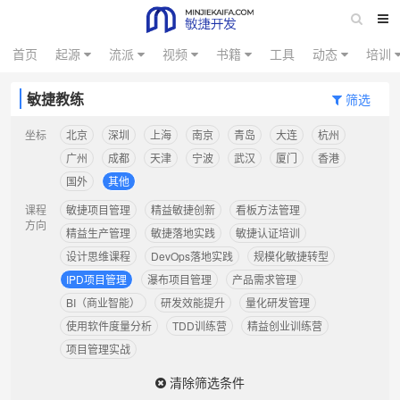
首页
起源
流派
视频
书籍
工具
动态
培训
敏捷教练
筛选
坐标
北京
深圳
上海
南京
青岛
大连
杭州
广州
成都
天津
宁波
武汉
厦门
香港
国外
其他
课程
敏捷项目管理
精益敏捷创新
看板方法管理
方向
精益生产管理
敏捷落地实践
敏捷认证培训
设计思维课程
DevOps落地实践
规模化敏捷转型
IPD项目管理
瀑布项目管理
产品需求管理
BI（商业智能）
研发效能提升
量化研发管理
使用软件度量分析
TDD训练营
精益创业训练营
项目管理实战
清除筛选条件