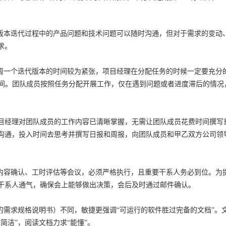
于版本迭代过程中的产品问题和技术问题可以随时沟通，但对于需求的变动
求。
两周一个迭代版本的时间较为紧张，项目经理在分配任务的时候一定要充分
时间。团队成员按照任务分配开展工作，仅在遇到问题或者进度滞后的情况
目经理对团队成员的工作内容已清晰掌握，无需让团队成员花费时间撰写
沟通，投入时间去思考并撰写日报和周报，向团队成员和甲乙双方公司领
本内容确认、工时评估等会议，必须严格执行，且重要干系人务必到位。为
干系人通气，确保会上能够做出决策，会后及时通过邮件确认。
的需求规格说明书）不同，敏捷更强调“可运行的软件胜过完备的文档”。
简洁”，阅读文档力求“能懂”。