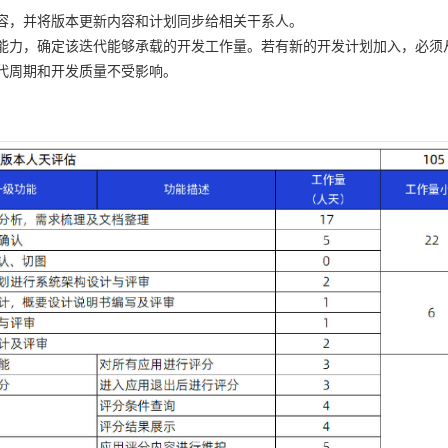
容，并将版本更新内容和计划同步给相关干系人。
能力，确定该迭代能够承载的开发工作量。若有新的开发计划加入，必须
代周期和开发质量不受影响。