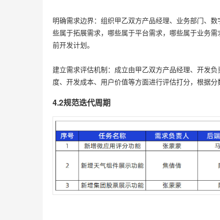
明确需求边界：组织甲乙双方产品经理、业务部门、数
些属于拓展需求，哪些属于平台需求，哪些属于业务需
前开发计划。
建立需求评估机制：成立由甲乙双方产品经理、开发负
度、开发成本、用户价值等方面进行评估打分，根据分
4.2规范迭代周期