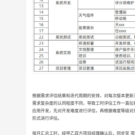
根据需求评估结果和迭代周期的安排，对每次版本更新
需求复杂度的认同程度不同，导致工时评估工作一直拉
应用开发，先对开发难度进行评估，再根据难度等级对
形式进行评估。
按月汇总工时，经甲乙双方项目经理确认后，同步至
项