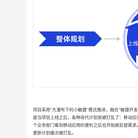
项目采用“大瀑布下的小敏捷”模式推进，融合“敏捷开
是当项目上线之后，各种迭代计划就被打乱了：移动应
个业务部门看到移动应用的便利之后也开始疯狂提需求
更新计划屡次被打乱。