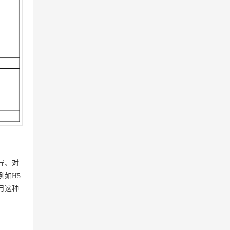
异、对
如H5
月这种