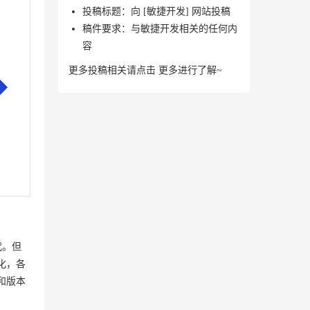
投稿标题：向 [敏捷开发] 网站投稿
稿件要求：与敏捷开发相关的任何内
容
更多投稿相关请点击
更多
进行了解~
代。但
化，各
和版本