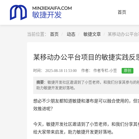
首页
当前位置：
首页
动态
敏捷文章
某移动办公平台
某移动办公平台项目的敏捷实践反
2025-08-18 11:53:00
作者专栏-小笠
原创
摘要
：敏捷开发社区邀请到了小笠老师，和我们分享其参与的移
助力敏捷开发更好落地。
想必不少朋友都知道敏捷和瀑布是可以融合使用的，但
效推进呢？
今天，敏捷开发社区邀请到了小笠老师，和我们分享其参
给大家带来启发，助力敏捷开发更好落地。