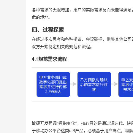
各种需求的无限增加，用户的实际需求反而未能得满足
危的境地。
四、过程探索
在经过多次思考和各种撕逼、会议碰撞、借鉴其他公司
双方开始制定相关的规范和流程。
4.1规范需求流程
敏捷开发强调“拥抱变化”，核心目的是通过短迭代、
于移动办公平台这类toB产品，必须基于用户痛点，理解