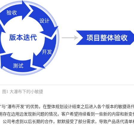
图1 大瀑布下的小敏捷
发”与“瀑布开发”的优势。在整体规划设计结束之后进入各个版本的敏捷迭
用存在边用边发现新问题的情况，客户希望持续看到一些新的内容和新变
。公司考虑到以后长期的合作，默默接受了部分需求，导致产品迭代清单