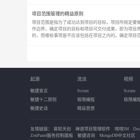
项目范围管理的精益原则
项目范围是指为了成功达到项目的目标，项目所规定要
作边界，确定项目的目标和项目可交付成果，即为项目
的，而哪些事项是不应该包括在项目之内的。确定项目范围
起源
流派
视频
敏捷宣言
Scrum
Scrum
敏捷十二原则
极限编程
极限编
敏捷史话
精益思想
友情链接：
易软天创
禅道项目管理软件
喧喧IM
Do
ZenPanel服务控制面板
敏捷咨询
MongoDB中文社区