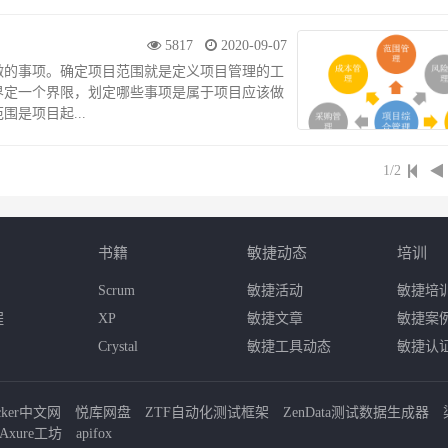
5817
2020-09-07
做的事项。确定项目范围就是定义项目管理的工
界定一个界限，划定哪些事项是属于项目应该做
是项目起...
1/2
书籍
敏捷动态
培训
Scrum
敏捷活动
敏捷培
程
XP
敏捷文章
敏捷案
Crystal
敏捷工具动态
敏捷认
cker中文网
悦库网盘
ZTF自动化测试框架
ZenData测试数据生成器
Axure工坊
apifox