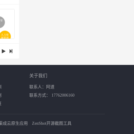
关于我们
训
联系人：阿道
例
联系方式： 17762006160
证
渠成云原生应用
ZenShot开源截图工具