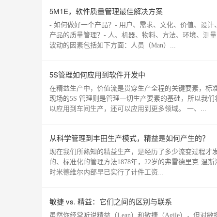
5M1E，软件质量管理最佳解决方案
- 如何做好一个产品？- 用户、需求、文化、价值、设
产品的质量管理？- 人、机器、物料、方法、环境、测
波动的因素包括如下方面：人员（Man）...
5S管理如何应用到软件开发中
在精益生产中，价值流是贯穿生产全程的关键要素，标
现场的5S 管理则是管理一切生产要素的基础，所以我们将
以应用到车间生产，还可以应用到更多领域。 一、...
从科学管理到丰田生产模式，精益是如何产生的？
现在我们所熟知的精益生产，是经历了多少流变过程才
的、标准化的管理方法1878年，22岁的弗雷德里克·温
时米德维尔内部早已实行了计件工资...
敏捷 vs. 精益：它们之间的区别与联系
虽然你经常听说精益（Lean）和敏捷（Agile），但对