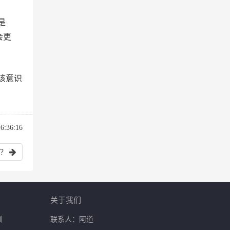
是
会更
该意识
:36:16
？
关于我们
训
联系人：阿道