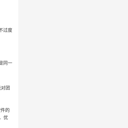
保不过度
人是同一
能对团
软件的
，优