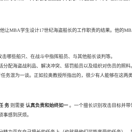
他让MBA学生设计17世纪海盗船长的工作职责的结果。他的MB
攻击哪些船只、在战斗中指挥船员、与其他船长谈判等。
括分配海盗战利品、解决冲突、惩罚船员以及组织对伤员的照料
者任务混为一谈。正如拉奥教授所指出的，很少有人能够在这两
任
务
则需要
认真负责和始终如一
。一个擅长识别攻击目标并带
琐事感到厌烦。
分精力花在自己擅长的任务上（也就是他们可能享受的任务）。