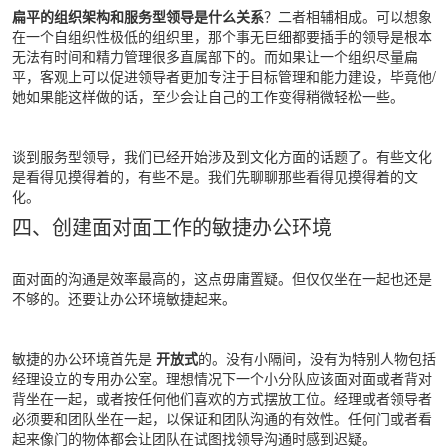
扁平的组织架构和服务型领导是什么关系
？二者相辅相成。可以想象
在一个自组织性极低的组织里，那个事无巨细都要插手的领导是根本
无法有时间和精力管理很多直属部下的。而如果让一个组织尽量扁
平，客观上可以促进领导者更加专注于目标管理和能力建设，毕竟他/
她如果能这样做的话，至少会让自己的工作变得稍微轻松一些。
谈到服务型领导，我们已经开始涉及到文化方面的话题了。有些文化
是看得见摸得着的，有些不是。我们先聊聊那些看得见摸得着的文
化。
四、创建面对面工作的敏捷办公环境
面对面的沟通是效率最高的，这点毋庸置疑。但仅仅坐在一起也还是
不够的。还要让办公环境敏捷起来。
敏捷的办公环境首先是
开放式
的。没有小隔间，没有为特别人物包括
经理设立的专用办公室。理想情况下一个小分队应该面对面或者背对
背坐在一起，或者按任何他们喜欢的方式摆放工位。经理或者领导者
必须要和团队坐在一起，以保证和团队沟通的有效性。任何门或者看
起来像门的物体都会让团队在试图找领导沟通时感到迟疑。