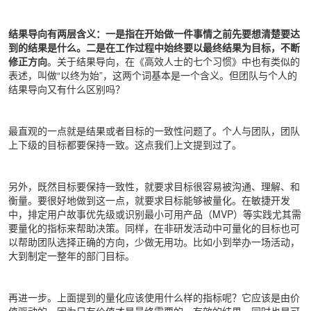
结果导向有两层含义：一是指在开始做一件事情之前先要想清楚要达
到的结果是什么。二是在工作过程中始终要以最终结果为目标，不断
修正方向
。关于结果导向，在《高效人士的七个习惯》中也有类似的
表述，叫做“以终为始”，这两个词基本是一个含义。但团队与个人的
结果导向又有什么区别吗？
最直观的一点就是结果或者目标的一致性问题了。个人与团队，团队
上下级的目标都要保持一致。这点我们上文提到过了。
另外，既然目标要保持一致性，就要求目标很容易被沟通、理解、和
衡量。要很好地做到这一点，就要求目标能够被量化。在敏捷开发
中，排定用户故事优先级或识别最小可用产品（MVP）等实践尤其需
要量化的指标来帮助决策。同样，在非研发活动中可量化的目标也可
以帮助团队选择正确的方向，少做无用功。比如小到举办一场活动，
大到制定一整年的部门目标。
再进一步。上面提到的量化应该使用什么样的指标呢？它应该是由价
值驱动的。因为只有价值才是最终需要的，有效的结果，同时也是可