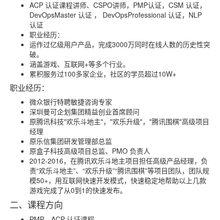
ACP 认证课程讲师、CSPO讲师，PMP认证，CSM 认证，
DevOpsMaster 认证 ， DevOpsProfessional 认证，NLP
认证
职业经历：
运作过亿级用户产品，完成3000万同时在线人数的历史性突
破。
涵盖游戏、互联网+等多个行业。
累积服务过100多家企业，社区的学员超过10W+
职业经历：
微众银行特聘敏捷咨询专家
深圳曼可企划集团精益创业首席顾问
原腾讯科技"欢乐斗地主"，"欢乐升级"，"腾讯围棋"高级项目
经理
原乐信集团研发管理部总监
原盒子科技高级项目总监、PMO 负责人
2012-2016，在腾讯欢乐斗地主项目担任高级产品经理，负
责“欢乐斗地主”、“欢乐升级”“腾讯围棋”等项目团队，团队规
模50+，用互联网快速开发模式，快速稳定地帮助以上几款
游戏完成了从0到1的快速发布。
二、课程方向
PMP、ACP 认证课程