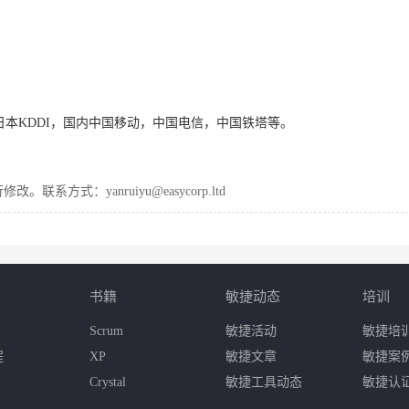
eLink，日本KDDI，国内中国移动，中国电信，中国铁塔等。
式：yanruiyu@easycorp.ltd
书籍
敏捷动态
培训
Scrum
敏捷活动
敏捷培
程
XP
敏捷文章
敏捷案
Crystal
敏捷工具动态
敏捷认