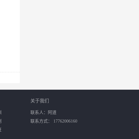
关于我们
训
联系人：阿道
例
联系方式： 17762006160
证