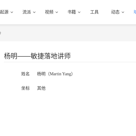
起源
流派
视频
书籍
工具
动态
杨明——敏捷落地讲师
姓名
杨明（Martin Yang）
坐标
其他