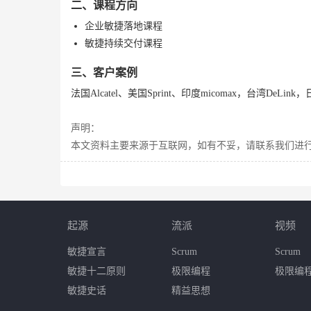
二、课程方向
企业敏捷落地课程
敏捷持续交付课程
三、客户案例
法国Alcatel、美国Sprint、印度micomax，台湾D
声明：
本文资料主要来源于互联网，如有不妥，请联系我们进行修改。联系方
起源
流派
视频
敏捷宣言
Scrum
Scrum
敏捷十二原则
极限编程
极限编
敏捷史话
精益思想