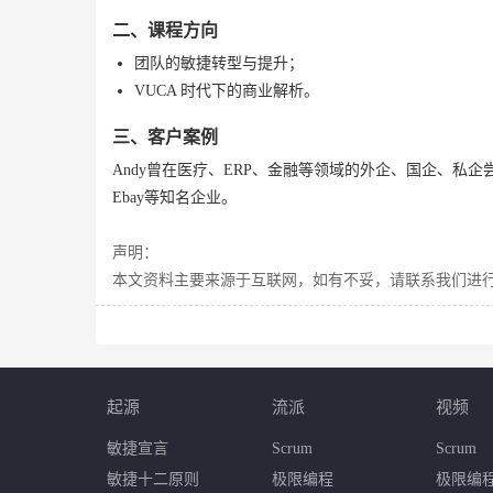
二、课程方向
团队的敏捷转型与提升；
VUCA 时代下的商业
解析。
三、客户案例
Andy曾在医疗、ERP、金融等领域的外企、国企、私
Ebay等知名企业。
声明：
本文资料主要来源于互联网，如有不妥，请联系我们进行修改。联系方
起源
流派
视频
敏捷宣言
Scrum
Scrum
敏捷十二原则
极限编程
极限编