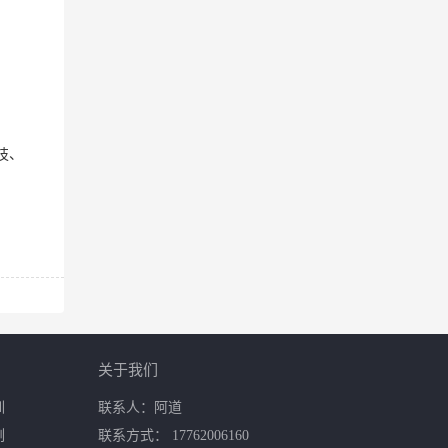
技、
关于我们
训
联系人：阿道
例
联系方式： 17762006160