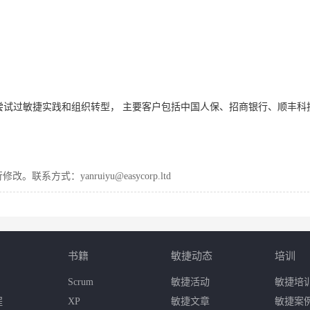
企尝试过敏捷实践和组织转型，
主要客户包括中国人保、招商银行、顺丰科
式：yanruiyu@easycorp.ltd
书籍
敏捷动态
培训
Scrum
敏捷活动
敏捷培
程
XP
敏捷文章
敏捷案