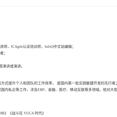
nt)认证讲师，ICAgile认证培训师，InfoQ中文站编辑；
与者；
题演讲或演讲。
敏捷的方式提升个人和团队的工作效率， 是国内第一批实践敏捷开发的先行者
国内私企等工作，涉及ERP、金融、医疗、移动互联等多领域。他对大
R》《战斗在 VUCA 时代》