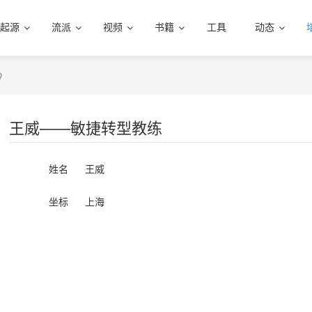
起源
流派
视频
书籍
工具
动态
王威——敏捷转型教练
姓名
王威
坐标
上海