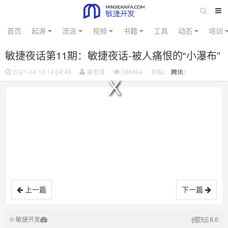
首页
起源
流派
视频
书籍
工具
动态
培训
敏捷夜话第11期：敏捷夜话-被人痛恨的“小瀑布”
2021-04-12 14:04:48
睿思得
386804
转贴：
腾讯
1
No compatible source was found for this media.
上一篇
下一篇
© 敏捷开发
8.6