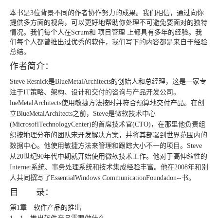
本书是3位背景不同的作者协作努力的成果。我们相信，通过向你
提供多方面的视角，可以更好地帮助你处理不可避免要面对的独特
情况。我们每个人在Scrum和
项目管理
上都具有多年的经验。我
们每个人都曾推出过优秀的软件，我们写下的内容都是来自于经验
总结。
作者简介：
Steve Resnick是BlueMetalArchitects的创始人和总经理，这是一家专
注于IT策略、架构、设计和交付的咨询与产品开发公司。
lueMetalArchitects使用敏捷方法按时并符合预算地交付产品。在创
立BlueMetalArchitects之前，Steve是微软技术中心
(MicrosoflTechnologyCenter)的首席技术官(CTO)，在那里他负责组
织按地理分布的团队宋开发解决方案，并将其部署到世界范围内的
数据中心。他使用敏捷方法来管理和跟踪大小不一的项目。Steve
从20世纪90年代中期就开始使用微软技术工作。他对于高伸缩性的
Internet系统、事务处理系统和技术集成经验丰富。他在2008年和别
人共同撰写了EssentialWindows CommunicationFoundadon--书。
目 录：
第1章 软件产品的推出