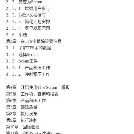
2．5 转变为Scrum
2．5．1 增强用户参与
2．5．2减少文档撰写
2．5．3 简化计划安排
2．5．4 尽早发现问题
2．6 小结
第3章 在TFS中跟踪重要信息
3．1 了解TFS中的数据
3．2 选择Scram
3．3 Scram王件
3．3．1 产品积压工作
3．3．2 冲刺积压工作
……
第4章 开始使用TFS Scrum 模板
第5章 工作项、查询和报表
第6章 产品积压工作
第7章 跟踪质量
第8章 执行发布
第9章 执行冲刺
第10章 回顾会议
第11章 利用Spike 改进Scrum