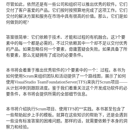
尽管如此，依然还是有一些公司和组织可以推出优秀的软件。它们
交付了客户喜爱的产品。它们按时按预算地完成了这项工作。它们
交付的解决方案和服务在市场中具有很高的价值。那么，它们是如
何做到的呢?
答案很简单：它们依赖于技术、才能和过程的有机融合。这3个要
素中的每一个都是必需的，不过只依赖其中一个却不足以交付优秀
的产品。如果忽略任何一个要素，毋庸置疑会失败。如果具备了所
有要素，那么无疑拥有了成功的必要条件。
本书将会着重于推出优秀软件的3个要素中的一个：过程。本书为
如何使用Scrum来组织团队和活动提供了一个路线图，展示了如何
使用VisualStudio TeamFoundationServer(TFS)来执行Scrum项目——
从计划冲刺到跟踪进度。鉴于我们着重关注这个开发成功软件的必
要条件，本书将会提供所需的全部细节信息。
本书将介绍执行Scrum项目、使用TFS的**实践。本书甚至包含了
一些帮助起步上手的模板。就算在这些知识的帮助下，还是会遇到
一些没有标准答案的困难问题。那样的话，就需要依赖于本身的洞
察力和经验。