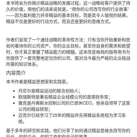
本书将会为你揭示精益战略的发展过程，这一战略给客户提供了持
久的价值，用他们的话来说就是，“用你的公司改写你的行业故事”
——因为盈利能力并非精益的基本目标，而是其令人愉悦的结果。
精益不仅是更好的行动方式，而且还是更好的思维方式。
作者们呈现了一个通往战略的革命性方法：只有当你开始重新构思
如何看待你的公司资产、你的企业目标，甚至你自身的需求和欲望
时，你才真正掌握了精益能力的精髓。这本改变格局的指导用书为
你提供了一套完整地定位你的公司、面对当今最为严峻的企业挑战
所需的知识体系。
内容简介
本书作者是精益思想家和实践家。
丹尼尔是精益运动的联合创始人；
欧瑞斯特是著名精益企业线模公司的首席财务官；
雅克是丹佛斯水控制公司的已退休CEO，他亲自领导了这家
公司的精益转型；
迈克尔已经学习了25年的精益并先将精益系统视为学习系
统。
基于多年的研究和实践，他们分享了如何通过精益思维去改写你的
行业、你的企业、你的工作和你自己的故事。