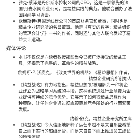
雅克•蔡泽是丹佛斯水控制公司的CEO，这是一家领先的法
国/丹麦水阀专业公司，是精益实践的典范。他联合创办了法
国组织学习协会。
欧瑞斯特•弗姆是线模公司的首席财务官和董事，同时也是
精益企业研究所的名誉董事。他是《真实的数字：精益组织
的管理会计学》一书的作者，同时还与其他人联合发起了精
益会计运动。
媒体评论
本书不仅仅是向读者教授那些当今已被广泛接受的精益工
具，还揭示了完整的、革命性的精益战略。
——詹姆斯•P. 沃麦克，《改变世界的机器》《精益思想》作者，
精益企业研究所创始人
《精益战略》有力地指出，精益思想*好被理解为一种将企
业建立为战略学习系统的手段，这种系统通过行业颠覆为企
业提供可持续的竞争优势。它展示了如何将精益思想作为一
种策略，让任何企业通过彻底颠覆其竞争所处的行业而繁荣
发展。
—— 约翰•舒克，精益企业研究所主席
《精益战略》令人信服地解释了运营卓越不是来自那些希望
自上而下实行的超级高管，而是来自自下而上推进员工成长
的确定流程。