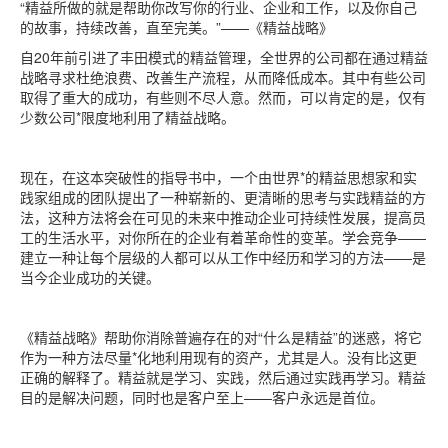
“精益所做的就是帮助你改写你的行业、企业和工作，以及你自己
的故事，持续改善，直至完美。”——《精益战略》
自20年前引进了丰田模式的精益管理，全世界的公司都在通过精益
战略寻求杜绝浪费、改善生产流程，从而降低成本。其中有些公司
取得了重大的成功，有些则不尽人意。然而，可以肯定的是，仅有
少数公司*限度地利用了精益战略。
现在，在这本突破性的指导书中，一个由世界*的精益思想家和实
践家组成的团队提出了一种崭新的、更清晰的思考与实践精益的方
法，这种方法将会在可见的未来中推动企业可持续性发展，提高员
工的生活水平，对你所在的企业有着革命性的变革。学会竞争——
建立一种让每个层级的人都可以从工作中经历和学习的方法——是
当今企业成功的关键。
《精益战略》帮助你消除普遍存在的对“什么是精益”的迷惑，将它
作为一种方法尽量*化地利用现有的资产，尤其是人。没有比这更
正确的解释了。精益就是学习、实践，然后通过实践再学习。精益
目的是解决问题，同时也是客户至上——客户永远是首位。