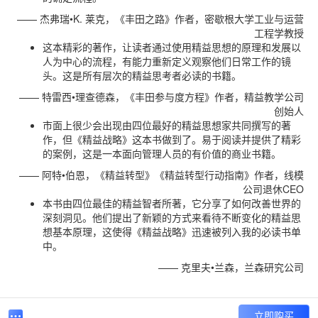
—— 杰弗瑞•K. 莱克，《丰田之路》作者，密歇根大学工业与运营
工程学教授
这本精彩的著作，让读者通过使用精益思想的原理和发展以
人为中心的流程，有能力重新定义观察他们日常工作的镜
头。这是所有层次的精益思考者必读的书籍。
—— 特雷西•理查德森，《丰田参与度方程》作者，精益教学公司
创始人
市面上很少会出现由四位最好的精益思想家共同撰写的著
作，但《精益战略》这本书做到了。易于阅读并提供了精彩
的案例，这是一本面向管理人员的有价值的商业书籍。
—— 阿特•伯恩，《精益转型》《精益转型行动指南》作者，线模
公司退休CEO
本书由四位最佳的精益智者所著，它分享了如何改善世界的
深刻洞见。他们提出了新颖的方式来看待不断变化的精益思
想基本原理，这使得《精益战略》迅速被列入我的必读书单
中。
—— 克里夫•兰森，兰森研究公司
立即购买