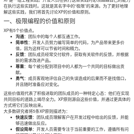
在执行这些实践时。这就是其名字中的“极限”的来源。为了更好地理
解这些实践，我们将首先讨论XP的价值和原则。
一、极限编程的价值和原则
XP有5个价值点。
沟通
：团队中的每个人都互通工作。
简单性
：开发人员努力编写简单的代码，为产品带来更多价
值，因为这样可以节省时间和精力。
反馈
：团队成员经常交付软件，获取有关软件的反馈，并根据
新的需求改进产品。
尊重
：每个被分配到项目中的人都为一个共同的目标做出贡
献。
勇气
：成员客观地评估自己的失误造成的后果而不是找借口，
并且随时准备应对变化。
这些价值观代表了积极进取的团队成员的一种特定心态：他们在实现
共同目标的道路上竭尽全力。XP原则源自这些价值，并通过更具体的
方式将它们反映出来。
大多数研究者将5条XP原则描述为：
快速反馈
：团队成员理解客户在开发过程中给出的反馈，并能
够迅速做出反应。
假设简单
：开发人员需要专注于当前重要的工作，遵循所有问