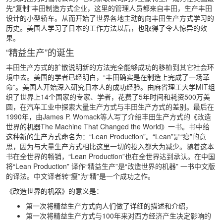
先“复制”丰田制造方式企业，这里的管理人员都来自丰田，生产丰田
设计的小型轿车。从而开始了世界各地主动的向丰田生产方式学习的
历史。美国人学习了日本的工作方法以后，也取得了令人惊异的效
果。
“精益生产”的诞生
丰田生产方式的扩散说明新的方法完全能够成功的移植到其它社会环
境中去。美国的学者已经明白，“丰田确实是在制造上完成了一场革
命”。美国人开始深入研究日本人的成功经验。由麻省理工大学MIT组
织了世界上14个国家的专家、学者，花费了5年时间和耗资500万美
圆，在汽车工业中探索大量生产方式与丰田生产方式的差别。最后在
1990年，由James P. Womack等人写了介绍丰田生产方式的《改造
世界的机器The Machine That Changed the World》一书。书中给
这种新的生产方式命名为：“Lean Production”。“Lean”是“瘦”的意
思，因为与大量生产方式相比这里一切的投入都大为减少。随着这本
书在全世界的畅销，“Lean Production”也在全世界达到承认。在中国
将“Lean Production” 译作“精益生产”是“改造世界的机器” 一书中文版
的译法。中文译者转“瘦”为“精”是一个成功之作。
《改造世界的机器》的意义是：
第一次将精益生产方式向人们做了详细的描述和介绍，
第一次将精益生产方式与100年来对西方经济产生决定影响的