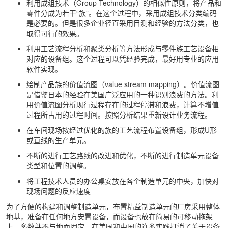
利用成组技术（Group Technology）的相似性原则，将产品和
零件分成为若干“族”。在这个过程中，采用成组技术分类编码
是必要的。但是很多企业径直采用目测和经验的方法分类，也
取得可行的效果。
利用工艺流程分析和聚类分析等方法形成与零件族工艺设备相
对应的设备组。这个过程可以凭经验完成，最好用专业的应用
软件实现。
绘制产品族的价值流图（value stream mapping）。价值流图
是借鉴日本的经验在美国广泛应用的一种识别浪费的方法。利
用价值流图分析现行过程存在的过程停滞和浪费，计算不增值
过程所占用的过程时间。按照分析结果重新设计业务流程。
在车间现场按经过优化的族的工艺流程布置设备组，形成U形
或直线的生产单元。
不断的进行工艺路线的改进和优化，不断的进行制造单元设备
类型和位置的调整。
将工程技术人员的办公桌安放在各个制造单元的中央，加快对
现场问题的反应速度
为了方便的构建和调整制造单元，布置精益制造单元的厂房采用整体
地基，准备在任何地方安置设备，而设备也放在简易的可移动拖架
上，多数并不与地面固定。在美国和中国的许多实践打消了关于设备