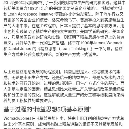
20世纪90年代美国进行了一系列的对精益生产的研究和实践。这其中
包括美国军方1993年出台的美国“国防制造企业战略”、 “精益航空计
划Lean Aerospace Initiative”等政府指令性的活动。除了汽车行业又
有更多的美国企业如波音、洛克希德马丁、普惠等投入到实施精益生
产的大潮中来。在这个过程中，日本人提供了基本的思考和方法，用
出色的实践证明了精益生产的强大生命力；美国学者的研究、美国企
业、乃至美国政府的研究和实践，则证明了精益思想在世界上的普遍
意义，并升华为新一代的生产哲理。终于在1996年James Womack
和Daniel Jones 的《精益思想（Lean Thinking）》一书问世，精益
生产方式由经验变成为理论，新的生产方式正式诞生。
从上述精益思想发展的历程说明，精益思想是人、过程和技术的集
成。无论是丰田生产方式、还是后来的精益生产，都是从技术的改变
和技术的可行开始的。过程的思想则是丰田生产方式产生的基础。而
人则是决定性的因素。精益思想比大批量生产关键性的改革是组织结
构和分工原则的变化，这是解放被大量生产的分工和等级制度所束缚
着的员工积极性的重要进步。
基于过程的“精益思想5项基本原则”
Womack/Jones在《精益思想》中，将由丰田开创的精益生产方式总
结出5个基本原则，成为所有踏上精益道路的组织不厌其繁地理解和