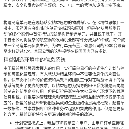
精度、安全和寿命的所有疑虑。水、电、气的管道从设备上空下来。
构建制造单元是在现场落实精益思想的物质保证。在《精益思想》一
书中，虽然没有突出“制造单元”的标题和原则，但是在“从思想到行
动”的多个实例中首先行动的就是构建制造单元，并且说干就干。其
中普惠公司将复杂的航空涡轮发动机全部零件分成为80个族，每个族
由一个制造单元负责生产。为进行单元布置，普惠公司的7000台设备
至少移动过1次。普惠公司的这种模型在我国国内已有多处。
精益制造环境中的信息系统
由于精益思想强调发挥人的作用，实行简单易行的拉式生产计划与控
制和可视化管理等，有人就认为精益环境中不需要信息化的片面认
识。快节奏不间断的价值流和高效率的团队工作对在精益环境下的信
息系统提出了更高的要求。以精益思想为指导的ERP系统将是面向精
益制造的新型企业应用。但是ERP是诞生在大批量生产环境下的管理
信息系统，在重要的管理理念和管理模型上对精益制造环境将是不适
应的。新型的精益ERP仍旧是集成的企业级的信息集成框架，起着单
一数据缘、共享数据库和各种业务过程紧密集成的作用。但是在更多
的方面，精益ERP将会有更深刻的脱胎换骨的改进。
计划管理模式上，精益ERP将是面向用户、由用户订单直接驱
动的拉式系统，扭转了以扩大批量为目标的计算方法，减少了