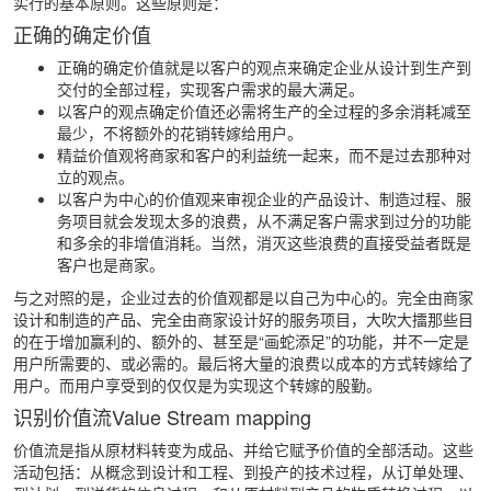
实行的基本原则。这些原则是：
正确的确定价值
正确的确定价值就是以客户的观点来确定企业从设计到生产到
交付的全部过程，实现客户需求的最大满足。
以客户的观点确定价值还必需将生产的全过程的多余消耗减至
最少，不将额外的花销转嫁给用户。
精益价值观将商家和客户的利益统一起来，而不是过去那种对
立的观点。
以客户为中心的价值观来审视企业的产品设计、制造过程、服
务项目就会发现太多的浪费，从不满足客户需求到过分的功能
和多余的非增值消耗。当然，消灭这些浪费的直接受益者既是
客户也是商家。
与之对照的是，企业过去的价值观都是以自己为中心的。完全由商家
设计和制造的产品、完全由商家设计好的服务项目，大吹大擂那些目
的在于增加赢利的、额外的、甚至是“画蛇添足”的功能，并不一定是
用户所需要的、或必需的。最后将大量的浪费以成本的方式转嫁给了
用户。而用户享受到的仅仅是为实现这个转嫁的殷勤。
识别价值流Value Stream mapping
价值流是指从原材料转变为成品、并给它赋予价值的全部活动。这些
活动包括：从概念到设计和工程、到投产的技术过程，从订单处理、