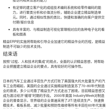
接访问相关信息的能力
有足够的建立客户化的成组技术编码系统和给零件编码的能
力，进行聚类分析和价值流分析，辅助企业建立精益制造单
元。同时，通过相似性族的类比，快捷和准确的向客户提供交
付期/报价信息
具有丰富的、与精益制造可视化管理相对应的各种电子化的看
板和图表
精益ERP的实施将帮助和引导企业加速它的精益作业的历程，是精益
制造不可缺少的技术支持。
结束语
按照“过程、人和技术的集成”的观点，全面的认识精益思想，将帮助
企业把握建立精益企业的要点，具有较好的可操作性。
日本的汽车工业通过丰田生产方式打败了美国强大的大批量生产的汽
车工业而崛起，美国的企业通过实施精益制造复苏了70~80年代制造
业的衰退，多少公司靠了精益生产方式走出了困境，目前精益思想又
成为渡过经济“缓增”时期的手段。 2000年美国 IndustryWeek对制造
企业的普查显示，世界级的企业普遍采用了JIT/连续流生产、快速换
模技术、看板系统、减少批量和预防性维修等所有丰田在60年代发展