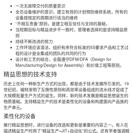
一次无故障交付的质量意识
全员设备维护的意识，建立有效的计划预防维修系统，所有的
设备按规定的周期进行适当的维修
“不相互责备”原则，是建立相互信任与支持的基础，
当短期目标与精益进步不一致时，管理者选择的是坚持精益原
则
持续不断改进的努力
工作环境应该清洁、组织有序符合标准的5S要求产品和工艺过
程的设计是全集成的团队的共同的行为
设计和工艺的结合，全面遵守DFM/DFA（Design for
Manufacturing/Design for Assembly）和价值工程等原则。
精益思想的技术支持
历史上任何一种新生产方式的出现，都是由于技术发展所引发的。19
世纪初，福特发明了互换性原则和高效率设备组成的流水线才促成了
大规模批量生产方式的诞生。同样，新的技术发展是精益思想诞生的
物质基础。支持精益生产的技术是柔性化的设备和构建面向产品族的
生产单元。
柔性化的设备
推行精益思想时，进行设备的改造和更新是重要的内容之一。有人在
描述精益生产时用了“精益生产=JIT+自动化”的公式。还有学者强调精