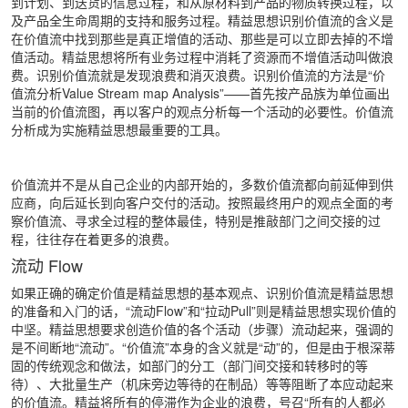
到计划、到送货的信息过程，和从原材料到产品的物质转换过程，以
及产品全生命周期的支持和服务过程。精益思想识别价值流的含义是
在价值流中找到那些是真正增值的活动、那些是可以立即去掉的不增
值活动。精益思想将所有业务过程中消耗了资源而不增值活动叫做浪
费。识别价值流就是发现浪费和消灭浪费。识别价值流的方法是“价
值流分析Value Stream map Analysis”——首先按产品族为单位画出
当前的价值流图，再以客户的观点分析每一个活动的必要性。价值流
分析成为实施精益思想最重要的工具。
价值流并不是从自己企业的内部开始的，多数价值流都向前延伸到供
应商，向后延长到向客户交付的活动。按照最终用户的观点全面的考
察价值流、寻求全过程的整体最佳，特别是推敲部门之间交接的过
程，往往存在着更多的浪费。
流动 Flow
如果正确的确定价值是精益思想的基本观点、识别价值流是精益思想
的准备和入门的话，“流动Flow”和“拉动Pull”则是精益思想实现价值的
中坚。精益思想要求创造价值的各个活动（步骤）流动起来，强调的
是不间断地“流动”。“价值流”本身的含义就是“动”的，但是由于根深蒂
固的传统观念和做法，如部门的分工（部门间交接和转移时的等
待）、大批量生产（机床旁边等待的在制品）等等阻断了本应动起来
的价值流。精益将所有的停滞作为企业的浪费，号召“所有的人都必