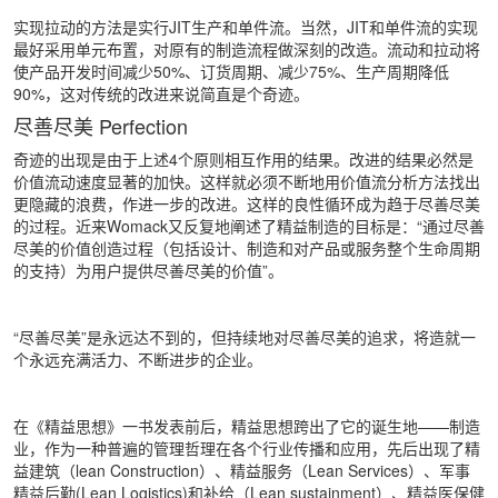
实现拉动的方法是实行JIT生产和单件流。当然，JIT和单件流的实现
最好采用单元布置，对原有的制造流程做深刻的改造。流动和拉动将
使产品开发时间减少50%、订货周期、减少75%、生产周期降低
90%，这对传统的改进来说简直是个奇迹。
尽善尽美 Perfection
奇迹的出现是由于上述4个原则相互作用的结果。改进的结果必然是
价值流动速度显著的加快。这样就必须不断地用价值流分析方法找出
更隐藏的浪费，作进一步的改进。这样的良性循环成为趋于尽善尽美
的过程。近来Womack又反复地阐述了精益制造的目标是：“通过尽善
尽美的价值创造过程（包括设计、制造和对产品或服务整个生命周期
的支持）为用户提供尽善尽美的价值”。
“尽善尽美”是永远达不到的，但持续地对尽善尽美的追求，将造就一
个永远充满活力、不断进步的企业。
在《精益思想》一书发表前后，精益思想跨出了它的诞生地——制造
业，作为一种普遍的管理哲理在各个行业传播和应用，先后出现了精
益建筑（lean Construction）、精益服务（Lean Services）、军事
精益后勤(Lean Logistics)和补给（Lean sustainment）、精益医保健