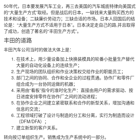
50年代，日本要发展汽车工业，再三去美国的汽车城底特律向美国式
的“大量生产方式”取经。但是战后的日本，一缺钱来大量购买西方的
技术和设备；二缺廉价劳动力；三缺合适的市场。日本人回国后的结
论是：“大量生产方式不适用于日本”。日本决定走自己的路,并且取得
了成功，创造了著名的“丰田生产方式”。
丰田的道路
丰田汽车公司当时的做法大体上是：
在技术上，用少量设备加上快换装模具的轮番小批量生产替代
大量的自动化设备上的连续生产；
生产现场的团队组织和作业决策权交给作业的职能员工；
部门之间的协同、合作和全企业的过程贯通。协作厂和零件厂
组合成为一台协同运做的机器；
采用由“看板”指令的准时化生产：直接由用户的需求驱动、按
日进度安排零件在协作厂之间的流动进程；
在协作企业之间建立紧密联系和合作的新型关系，增加沟通和
信息的交流；
工程领域打破了设计与制造的分工和分离，实行为制造而设计
（DFM/DFA）；
建立新型的客户关系。
转向按订单组织生产。销售成为生产系统中的一部分。