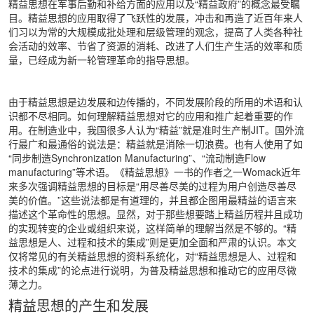
精益思想在军事后勤和补给方面的应用以及“精益政府”的概念最受瞩
目。精益思想的应用取得了飞跃性的发展，冲击和再造了近百年来人
们习以为常的大规模成批处理和层级管理的观念，提高了人类各种社
会活动的效率、节省了资源的消耗、改进了人们生产生活的效率和质
量，已经成为新一轮管理革命的指导思想。
由于精益思想是边发展和边传播的，不同发展阶段的所用的术语和认
识都不尽相同。如何理解精益思想对它的应用和推广起着重要的作
用。在制造业中，我国很多人认为“精益”就是准时生产制JIT。国外流
行最广和最通俗的说法是：精益就是消除一切浪费。也有人使用了如
“同步制造Synchronization Manufacturing”、“流动制造Flow
manufacturing”等术语。《精益思想》一书的作者之一Womack近年
来多次强调精益思想的目标是“用尽善尽美的过程为用户创造尽善尽
美的价值。”这些说法都是有道理的，并且都企图用最精益的语言来
描述这个革命性的思想。显然，对于那些想要踏上精益历程并且成功
的实现转变的企业或组织来说，这样简单的理解当然是不够的。“精
益思想是人、过程和技术的集成”则是更加全面和严肃的认识。本文
仅将常见的有关精益思想的资料系统化，对“精益思想是人、过程和
技术的集成”的论点进行说明，为普及精益思想和推动它的应用尽微
薄之力。
精益思想的产生和发展