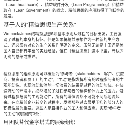
（Lean healthcare）、精益软件开发（Lean Programming）和精益
政府（Lean Government）的概念，精益思想的应用取得了飞跃性的
发展。
基于人的“精益思想生产关系”
Womack/Jones的精益思想5项基本原则从过程的目标出发，主要强
调了过程的本身的特征。但是如果将精益思想作为一种新的生产方
式，还必须有对它的生产关系作明确的定义。虽然无论是丰田还是美
国人自己都有丰富的实践经验，但在《精益思想》这本书里，尚缺少
明确的总结或描述。
精益思想的组织原则可以概括为“参与者（stakeholders—客户、供应
商、投资者和员工）的主动”。“主动”是指发挥所有的过程参与者的主
观能动性。实现流动和消除一切浪费的结果是过程的流动加快。在快
速流动的环境中，必然增加了过程参与者的精神和体力上的压力。没
有过程参与者的主观能动性，所有的增值流都不可能不间断地流起
来。在向精益企业转变的过程中，发挥那些过去最受压抑的部分人的
积极性最为重要。这些人是直接作业的工人和供应商。实现“参与者
的主动”的措施有3条：
用团队替代金字塔式的层级组织