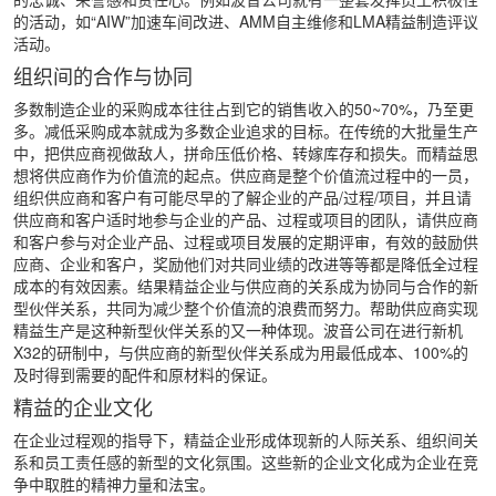
的活动，如“AIW”加速车间改进、AMM自主维修和LMA精益制造评议
活动。
组织间的合作与协同
多数制造企业的采购成本往往占到它的销售收入的50~70%，乃至更
多。减低采购成本就成为多数企业追求的目标。在传统的大批量生产
中，把供应商视做敌人，拼命压低价格、转嫁库存和损失。而精益思
想将供应商作为价值流的起点。供应商是整个价值流过程中的一员，
组织供应商和客户有可能尽早的了解企业的产品/过程/项目，并且请
供应商和客户适时地参与企业的产品、过程或项目的团队，请供应商
和客户参与对企业产品、过程或项目发展的定期评审，有效的鼓励供
应商、企业和客户，奖励他们对共同业绩的改进等等都是降低全过程
成本的有效因素。结果精益企业与供应商的关系成为协同与合作的新
型伙伴关系，共同为减少整个价值流的浪费而努力。帮助供应商实现
精益生产是这种新型伙伴关系的又一种体现。波音公司在进行新机
X32的研制中，与供应商的新型伙伴关系成为用最低成本、100%的
及时得到需要的配件和原材料的保证。
精益的企业文化
在企业过程观的指导下，精益企业形成体现新的人际关系、组织间关
系和员工责任感的新型的文化氛围。这些新的企业文化成为企业在竞
争中取胜的精神力量和法宝。