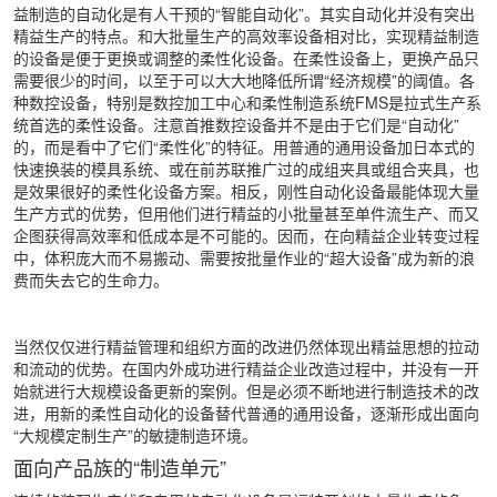
益制造的自动化是有人干预的“智能自动化”。其实自动化并没有突出
精益生产的特点。和大批量生产的高效率设备相对比，实现精益制造
的设备是便于更换或调整的柔性化设备。在柔性设备上，更换产品只
需要很少的时间，以至于可以大大地降低所谓“经济规模”的阈值。各
种数控设备，特别是数控加工中心和柔性制造系统FMS是拉式生产系
统首选的柔性设备。注意首推数控设备并不是由于它们是“自动化”
的，而是看中了它们“柔性化”的特征。用普通的通用设备加日本式的
快速换装的模具系统、或在前苏联推广过的成组夹具或组合夹具，也
是效果很好的柔性化设备方案。相反，刚性自动化设备最能体现大量
生产方式的优势，但用他们进行精益的小批量甚至单件流生产、而又
企图获得高效率和低成本是不可能的。因而，在向精益企业转变过程
中，体积庞大而不易搬动、需要按批量作业的“超大设备”成为新的浪
费而失去它的生命力。
当然仅仅进行精益管理和组织方面的改进仍然体现出精益思想的拉动
和流动的优势。在国内外成功进行精益企业改造过程中，并没有一开
始就进行大规模设备更新的案例。但是必须不断地进行制造技术的改
进，用新的柔性自动化的设备替代普通的通用设备，逐渐形成出面向
“大规模定制生产”的敏捷制造环境。
面向产品族的“制造单元”