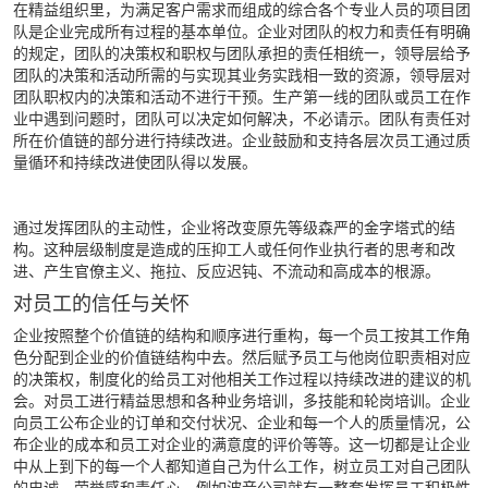
在精益组织里，为满足客户需求而组成的综合各个专业人员的项目团
队是企业完成所有过程的基本单位。企业对团队的权力和责任有明确
的规定，团队的决策权和职权与团队承担的责任相统一，领导层给予
团队的决策和活动所需的与实现其业务实践相一致的资源，领导层对
团队职权内的决策和活动不进行干预。生产第一线的团队或员工在作
业中遇到问题时，团队可以决定如何解决，不必请示。团队有责任对
所在价值链的部分进行持续改进。企业鼓励和支持各层次员工通过质
量循环和持续改进使团队得以发展。
通过发挥团队的主动性，企业将改变原先等级森严的金字塔式的结
构。这种层级制度是造成的压抑工人或任何作业执行者的思考和改
进、产生官僚主义、拖拉、反应迟钝、不流动和高成本的根源。
对员工的信任与关怀
企业按照整个价值链的结构和顺序进行重构，每一个员工按其工作角
色分配到企业的价值链结构中去。然后赋予员工与他岗位职责相对应
的决策权，制度化的给员工对他相关工作过程以持续改进的建议的机
会。对员工进行精益思想和各种业务培训，多技能和轮岗培训。企业
向员工公布企业的订单和交付状况、企业和每一个人的质量情况，公
布企业的成本和员工对企业的满意度的评价等等。这一切都是让企业
中从上到下的每一个人都知道自己为什么工作，树立员工对自己团队
的忠诚、荣誉感和责任心。例如波音公司就有一整套发挥员工积极性