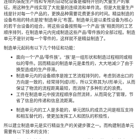
连续的装配生产线和专用的自动化设备是福特开创的大量生产的象
征。用这种生产线实现了大批量的连续流和单件流。但是大批量生产
线是针对每一个产品的，更换品种需要花费更多的时间。精益制造的
设备布局的特点是按“制造单元”布置。制造单元是以柔性设备为核心
的若干台设备的组合，将这些设备按照每一个产品“族”相类同的工艺
顺序排列，在制造单元内完成制造这些产品/零件族的全部过程。制造
单元不是针对每一个零件的，这样就不是精益制造了。
制造单元起码有以下几个特征和功能：
面向一个“产品/零件族”。“族”是一组形状和制造过程相同或相
似的零件。因而精益的制造单元是柔性的，大大地减少了由于
换型造成的生产停滞。
制造单元内的设备顺序是按工艺流程排列的，考虑到进出口的
方向是一致的，经常排列成U形，所以又称其为U形单元，从而
保证了物流的流程距离最短，而消除了多种形式的浪费。
工件在制造单元中按流程顺序自然流转，从而简化了管理，节
省了信息的传递和信息流距离。
制造单元内的工人是多能的，单元团队的成员之间是相互支持
和相互替代的，使更加发挥工人和团队的积极性，
所以建立制造单元是实行精益生产的关键步骤之一。而构建制造单元
需要有以下技术的支持：