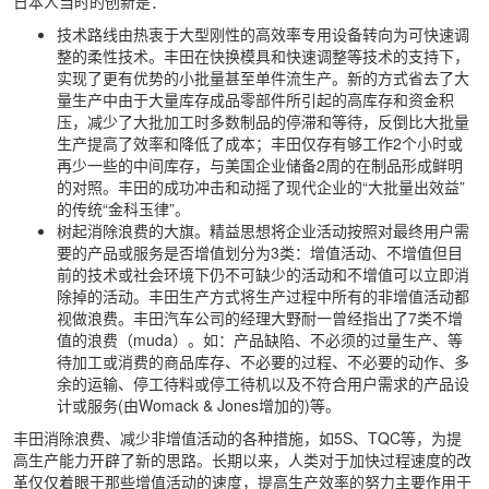
日本人当时的创新是：
技术路线由热衷于大型刚性的高效率专用设备转向为可快速调
整的柔性技术。丰田在快换模具和快速调整等技术的支持下，
实现了更有优势的小批量甚至单件流生产。新的方式省去了大
量生产中由于大量库存成品零部件所引起的高库存和资金积
压，减少了大批加工时多数制品的停滞和等待，反倒比大批量
生产提高了效率和降低了成本；丰田仅存有够工作2个小时或
再少一些的中间库存，与美国企业储备2周的在制品形成鲜明
的对照。丰田的成功冲击和动摇了现代企业的“大批量出效益”
的传统“金科玉律”。
树起消除浪费的大旗。精益思想将企业活动按照对最终用户需
要的产品或服务是否增值划分为3类：增值活动、不增值但目
前的技术或社会环境下仍不可缺少的活动和不增值可以立即消
除掉的活动。丰田生产方式将生产过程中所有的非增值活动都
视做浪费。丰田汽车公司的经理大野耐一曾经指出了7类不增
值的浪费（muda）。如：产品缺陷、不必须的过量生产、等
待加工或消费的商品库存、不必要的过程、不必要的动作、多
余的运输、停工待料或停工待机以及不符合用户需求的产品设
计或服务(由Womack & Jones增加的)等。
丰田消除浪费、减少非增值活动的各种措施，如5S、TQC等，为提
高生产能力开辟了新的思路。长期以来，人类对于加快过程速度的改
革仅仅着眼于那些增值活动的速度，提高生产效率的努力主要作用于