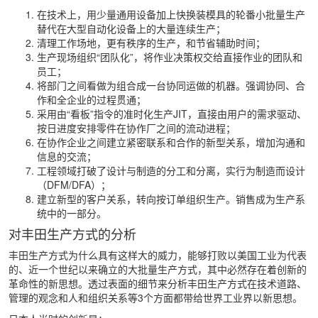
在技术上，用少量通用设备加上快换装模具的轮番小批量生产
替代在大型自动化设备上的大量连续生产；
清理工作场地，更有秩序的生产，和节省辅助时间；
生产现场组织“团队化”，将作业决策权交给直接作业的团队和
员工；
将部门之间看做为组合成一台协同运做的机器。强调协同、合
作和全企业的过程贯通；
采用由“看板”指令的准时化生产JIT，直接由用户的需求驱动、
按日进度安排零件在协作厂之间的流动进程；
在协作企业之间建立紧密联系和合作的新型关系，增加沟通和
信息的交流；
工程领域打破了设计与制造的分工和分离，实行为制造而设计
（DFM/DFA）；
建立新型的客户关系，转向按订单组织生产。销售成为生产系
统中的一部分。
对丰田生产方式的分析
丰田生产方式为什么具有这样大的威力，能够打败以美国工业为代表
的、近一个世纪以来确立的大批量生产方式，其中必然存在着创新的
革命性的新思想。透过表面的细节来分析丰田生产方式在技术道路、
管理的观念和人和组织关系等3个方面都带给世界工业界以新思想。