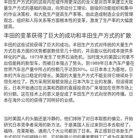
丰田生产方式的的这些内在或作用更深远的含义是对百年来建立大批
量生产方式的基础的挑战，向劳动分工理论、层级的功能组织和集中
的作业决策权、和大批生产提高生产率等。由此造成制造企业的管理
观念、组织和人际关系等方面根本性的变革，激发了生产率的大幅度
提高。
丰田的变革获得了巨大的成功和丰田生产方式的扩散
丰田的这些试验获得了巨大的成功。丰田生产方式对传统的大量生产
方式在各方面的优势都是数倍至几十倍的，并且能以低的成本提供多
样化的产品。1973年发生了世界石油危机，当时庞大的美国公司拿不
出低能耗的新型车，而被日本强占了势头。到1989年日本汽车产量在
世界汽车总产量中所占的份额几乎达到30%。以日本本土为基地，日
本的汽车出口稳定的增长。美国的大量生产方式不能支持它继续处于
领先地位了。西方采用贸易壁垒阻止日本汽车工业的发展，但适得其
反，日本开始通过在北美和西欧的直接投资办厂来增加在世界市场上
的分额。这在技术上的意义是促成了丰田生产方式向世界的传播。日
本在海外公司的获得了同样好的业绩。
当时美国人的头脑还是冷静的，他们排除了对日本取胜的偏见，开始
研究日本竞争者采用的新方法。于是美国人反过来到日本去取经了，
福特、克莱斯勒、通用几个大公司都到了日本。真正感到日本新生产
方式的压力的福特公司，它的新联公司的弗里蒙特工厂成为在美国最