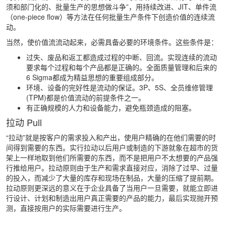
须和部门化的、批量生产的思想做斗争”，用持续改进、JIT、单件流
（one-piece flow）等方法在任何批量生产条件下创造价值的连续流
动。
当然，使价值流流动起来，必需具备必要的环境条件。这些条件是：
过失、废品和返工都造成过程的中断、回流。实现连续的流动
要求每个过程和每个产品都是正确的。全面质量管理和后来的
6 Sigma都成为精益思想的重要组成部分。
环境、设备的完好性是流动的保证。3P、5S、全员维修管理
(TPM)都是价值流动的前提条件之一。
有正确规模的人力和设备能力，避免瓶颈造成的阻塞。
拉动 Pull
“拉动”就是按客户的需求投入和产出，使用户精确的在他们需要的时
间得到需要的东西。实行拉动以后用户或制造的下游就象在超市的货
架上一样地取到他们所需要的东西，而不是把用户不太想要的产品强
行推给用户。拉动原则由于生产和需求直接对应，消除了过早、过量
的投入，而减少了大量的库存和现场在制品，大量的压缩了提前期。
拉动原则更深远的意义在于企业具备了当用户一旦需要，就能立即进
行设计、计划和制造出用户真正需要的产品的能力，最后实现抛开预
测，直接按用户的实际需要进行生产。