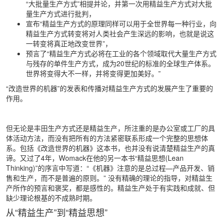
“大批量生产方式”相提并论，并第一次用精益生产方式对大批
量生产方式进行批判，
宣布“精益生产方式的原理同样可以用于全世界每一种行业，向
精益生产方式转变将对人类社会产生深远的影响，也就是说这
一转变将真正地改变世界”，
预言了“精益生产方式必将在工业的各个领域取代大量生产方式
与残存的单件生产方式，成为20世纪的标准的全球生产体系。
世界将变得大不一样，并将变得更加美好。”
“改造世界的机器”的发表和传播对精益生产方式的发展产生了重要的
作用。
但无论是丰田生产方式还是精益生产，所注重的是办公室或工厂的具
体活动方法，而没有把所有的方法紧密联系形成一个完整的思想体
系。包括《改造世界的机器》这本书，也并没有说清楚精益生产的真
谛。又过了4年，Womack在他的另一本书“精益思想(Lean
Thinking)”的序言中写道：“《机器》注意的是总过程—产品开发、销
售和生产，而不是普遍的原则。” 没有精确的理论的指导，对精益生
产所作的预言和褒奖，都是感性的。精益生产处于有实践和成就、但
缺少理论根基的不成熟时期。
从“精益生产”到“精益思想”