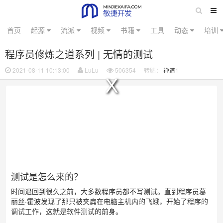
首页
起源
流派
视频
书籍
工具
动态
培训
程序员修炼之道系列 | 无情的测试
2021-08-11 10:13:00
LuLu
506354
转贴：
禅道
1
No compatible source was found for this media.
测试是怎么来的？
时间退回到很久之前，大多数程序员都不写测试。直到程序员葛
丽丝·霍波发现了那只被夹扁在电脑主机内的飞蛾，开始了程序的
调试工作，这就是软件测试的前身。