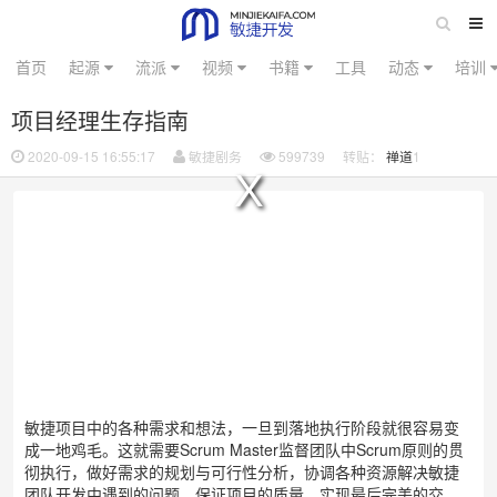
首页
起源
流派
视频
书籍
工具
动态
培训
项目经理生存指南
2020-09-15 16:55:17
敏捷剧务
599739
转贴：
禅道
1
No compatible source was found for this media.
敏捷项目中的各种需求和想法，一旦到落地执行阶段就很容易变
成一地鸡毛。这就需要
Scrum Master监督团队中Scrum原则的贯
彻执行，做好需求的规划与可行性分析，协调各种资源解决敏捷
团队开发中遇到的问题，保证项目的质量，实现最后完美的交