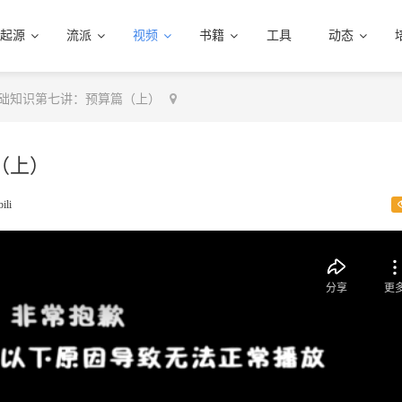
起源
流派
视频
书籍
工具
动态
础知识第七讲：预算篇（上）
（上）
bili