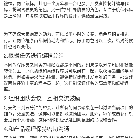
键盘，两个鼠标，共用一个屏幕和一台电脑。开发者控制并编写代
码，扮演驾驶员的角色，另一位担任导航员的角色，专注于确保代码
是正确的，并考虑改进应用程序的设计，遵循最佳实践。
为了确保大家饱满的动力，可以以半小时的节奏，角色互相交换进
行。让两位程序员都保持动力和细心。除了角色可以互换，结对的伙
伴也可以变化。
2.根据任务进行编程分组
不同的程序员之间实力和经验都是不同的。如果是以分享知识和技能
转化为主，那么初级和高级程序员可以组在一起，以获得最佳的学习
体验。但如果要求代码质量，避免错误或者开发困难的任务，那么建
议两位经验丰富的程序员一起，这样能保证任务的高效率和低错误
率。
3.组织团队会议，互相交流鼓励
每天约三到五分钟的短会，让所有的同事聚集在一起讨论当前项目的
细节，交流想法，这样可以更好地激励团队。此外，每个成员都有机
会进行个人接触，这样也能积极促进团队氛围的形成和合作。
4.和产品经理保持密切沟通
在项目初期，软件的需求并不会非常明确清晰且确定，所以和产品经