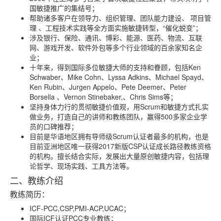
国敏捷推广的集结号；
帮助诸多客户在领导力、组织管理、团队能力建设、
项目管
理
、工程技术实践等全方面实施敏捷转型，“催化蜕变”；
涉及银行、保险、通讯、博彩、能源、医药、物流、互联
网、游戏开发、软件外包等多个行业领域的百余家知名企
业；
十年来，得到国际多位敏捷大师的支持和眷顾，包括Ken
Schwaber、Mike Cohn、Lyssa Adkins、Michael Spayd、
Ken Rubin、Jurgen Appelo、Pete Deemer、Peter
Borsella 、Vernon Stinebaker,、Chris Sims等；
坚持身体力行的贯彻敏捷价值观，用Scrum和敏捷方式扎实
做业务，打造自己的讲师和教练团队，赢得500多家企业学
员的口碑推荐；
目前是华语地区拥有导师级Scrum认证者最多的机构，也是
目前亚洲地区唯一获得2017新版CSP认证成长路径教练资格
的机构。擅长结合实际，发展出大量原创敏捷内容，包括理
论哲学、现场实践、工具方法等。
二、教练介绍
教练简历：
ICF-PCC,CSP,PMI-ACP,UCAC；
国际ICF认证PCC专业教练；