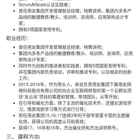
ScrumAtScale认证实践者；
曾任用友集团开发管理部总经理，特聘讲师，集团内多条产
品线的敏捷教练/教头，培训师，咨询师，应用架构设计专
家；
拥有5项国家发明专利。
职业经历：
曾任用友集团开发管理部总经理、特聘讲师；
集团内多条产品线的敏捷教练/教头、培训师、咨询师、应用
架构设计专家；
同时作为创新的推进者和实践者，拥有5项国家发明专利，
并在集团内部负责培训，评审和推进专利，以及相关的创新
工作；
2015-2016年，作为带头人，亲自负责用友集团下属用友网
络科技股份有限公司的向企业互联网转型的第一个云孵化项
目“友云采”项目的筹建和管理，带领团队，从零开始；
在引导和催化方面，除了主流的催化技术外，还擅长游戏学
习，情景戏剧学习等方式进行引导；
担任用友集团15,16,17连续3年的干部专家夏令营的主题催
化师，获得公司的高度认可和表扬；
获得17、16年和15年，杰出催化师和杰出讲师称号。
三、课程方向