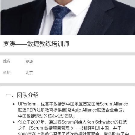
罗涛——敏捷教练培训师
姓名
罗涛
坐标
北京
一、团队介绍
UPerform－优普丰敏捷是中国地区首家国际Scrum Alliance
联盟REP(注册教育提供商)及Agile Alliance联盟企业会员，
中国敏捷运动的核心推动团队；
创立于2007年，通过将Scrum创始人Ken Schwaber的扛鼎
之作《Scrum
敏捷项目管理
》一书翻译引进中国，并于
2008年在上海参与召集了首次敏捷社区聚会，带头吹响了中