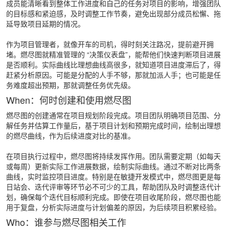
成员能清晰看到整体工作进度和自己的任务对项目的影响，增强团队
的目标感和紧迫感，及时调整工作节奏，避免出现部分成员松懈、拖
延导致项目延期的情况。
作为项目管理者，就像开车的司机，得时刻关注路况，提前避开拥
堵。燃尽图就精准管理的 “决策仪表盘”，能帮他们快速判断项目进展
是否顺利。实际曲线比理想曲线高很多，就知道项目进度滞后了，得
赶紧分析原因。可能是分配的人手不够，那就加派人手；也可能是任
务难度超出预期，那就调整任务优先级。
When：何时创建和使用燃尽图
燃尽图的创建通常在项目规划阶段完成。项目团队明确项目范围、分
解任务并估算工作量后，基于项目计划和预期完成时间，绘制出理想
的燃尽曲线，作为后续进度对比的基准。
在项目执行过程中，燃尽图将持续发挥作用。团队需要定期（如每天
或每周）更新实际工作进展数据，绘制实际曲线。通过不断对比两条
曲线，实时监控项目进度。特别是在敏捷开发模式中，燃尽图更是每
日站会、迭代评审等环节必不可少的工具，帮助团队及时调整迭代计
划，确保每个迭代目标顺利完成。即使在项目收尾阶段，燃尽图也能
用于复盘，分析实际进度与计划偏差的原因，为后续项目积累经验。
Who：谁参与燃尽图相关工作