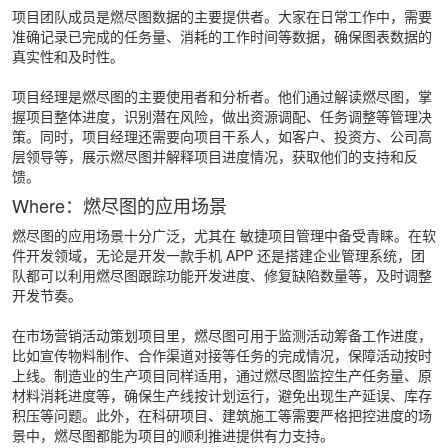
项目团队成员是燃尽图数据的主要提供者。大家在日常工作中，需要
准确记录已完成的任务量、消耗的工作时间等数据，确保图表数据的
真实性和及时性。
项目经理是燃尽图的主要使用者和分析者。他们通过解读燃尽图，掌
握项目整体进度，识别潜在风险，做出资源调配、任务调整等管理决
策。同时，项目经理还需要向项目干系人，如客户、投资方、公司高
层领导等，展示燃尽图并解释项目进度情况，获取他们的支持和反
馈。
Where：燃尽图的应用场景
燃尽图的应用场景十分广泛，尤其在
敏捷项目管理
中备受青睐。在软
件开发领域，无论是开发一款手机 APP 还是搭建企业管理系统，团
队都可以利用燃尽图跟踪功能开发进度、修复缺陷数量等，及时调整
开发节奏。
在市场营销活动策划项目里，燃尽图可用于监测活动筹备工作进度，
比如宣传物料制作、合作渠道对接等任务的完成情况，保障活动按时
上线。制造业的生产项目同样适用，通过燃尽图监控生产任务量、原
材料消耗进度等，确保生产线按计划运行，避免出现生产延误、库存
积压等问题。此外，在科研项目、建筑施工等需要严格把控进度的场
景中，燃尽图都能为项目的顺利推进提供有力支持。