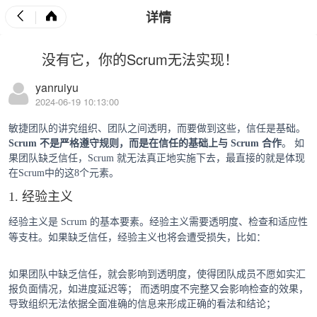
详情
没有它，你的Scrum无法实现！
yanruiyu
2024-06-19 10:13:00
敏捷团队的讲究组织、团队之间透明，而要做到这些，信任是基础。
Scrum 不是严格遵守规则，而是在信任的基础上与 Scrum 合作
。
如
果团队缺乏信任，Scrum 就无法真正地实施下去，最直接的就是体现
在Scrum中的这8个元素。
1. 经验主义
经验主义是 Scrum 的基本要素。经验主义需要透明度、检查和适应性
等支柱。如果缺乏信任，经验主义也将会遭受损失，比如：
如果团队中缺乏信任，就会影响到透明度，使得团队成员不愿如实汇
报负面情况，如进度延迟等；
而透明度不完整又会影响检查的效果，
导致组织无法依据全面准确的信息来形成正确的看法和结论；