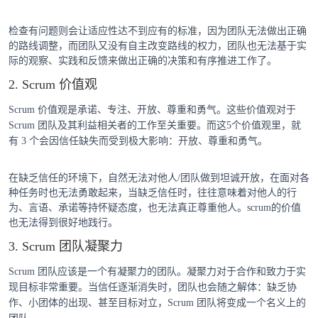
检查有问题则会让适应性达不到应有的标准，因为团队无法做出正确
的路线调整，而团队又没有自主改变路线的权力，团队也无法基于实
际的观察、实践和反馈来做出正确的决策和有序推进工作了。
2. Scrum 价值观
Scrum 价值观是承诺、专注、开放、尊重和勇气。这些价值观对于
Scrum 团队及其利益相关者的工作至关重要。而这5个价值观里，就
有 3 个会因信任缺失而受到极大影响：开放、尊重和勇气。
在缺乏信任的环境下，自然无法对他人/团队做到坦诚开放，在面对各
种任务时也无法勇敢起来，当缺乏信任时，往往意味着对他人的行
为、言语、承诺等持怀疑态度，也无法真正尊重他人。scrum的价值
也无法得到很好地践行。
3. Scrum 团队凝聚力
Scrum 团队应该是一个有凝聚力的团队。凝聚力对于合作和致力于实
现目标非常重要。当信任逐渐消失时，团队也会随之解体：缺乏协
作、小团体的出现、甚至目标对立，Scrum 团队将变成一个名义上的