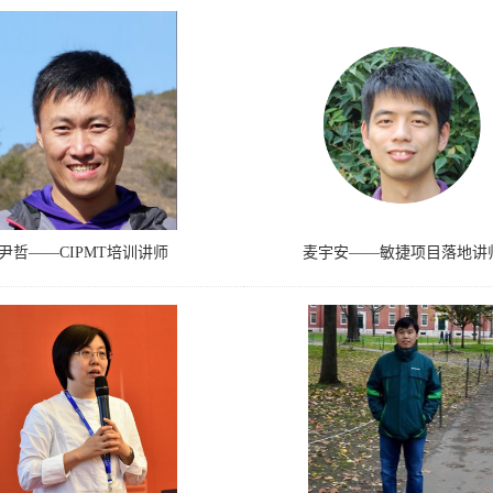
尹哲——CIPMT培训讲师
麦宇安——敏捷项目落地讲