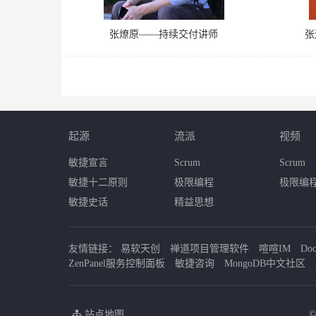
张燎原——持续交付讲师
张
起源
流派
视频
敏捷宣言
Scrum
Scrum
敏捷十二原则
极限编程
极限编
敏捷史话
精益思想
友情链接：
易软天创
禅道项目管理软件
喧喧IM
Do
ZenPanel服务控制面板
敏捷咨询
MongoDB中文社区
站点地图
©