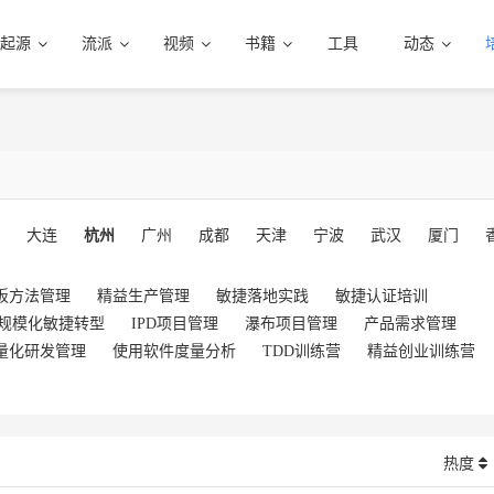
起源
流派
视频
书籍
工具
动态
大连
杭州
广州
成都
天津
宁波
武汉
厦门
板方法管理
精益生产管理
敏捷落地实践
敏捷认证培训
规模化敏捷转型
IPD项目管理
瀑布项目管理
产品需求管理
量化研发管理
使用软件度量分析
TDD训练营
精益创业训练营
热度