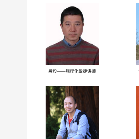
吕毅——规模化敏捷讲师