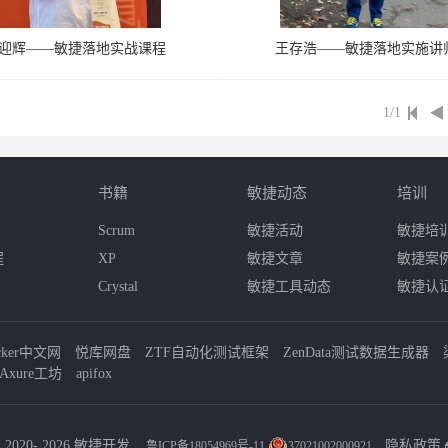
迎辉——敏捷落地实战课程
王存浩——敏捷落地实施讲
1/1
书籍
敏捷动态
培训
Scrum
敏捷活动
敏捷培
程
XP
敏捷文章
敏捷案
Crystal
敏捷工具动态
敏捷认
cker中文网
悦库网盘
ZTF自动化测试框架
ZenData测试数据生成器
Axure工坊
apifox
 2020- 2026 敏捷开发
隐私政策
鲁ICP备18054969号-11
37021002000921