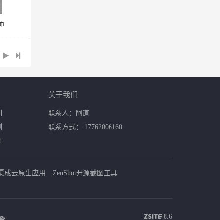
师
关于我们
训
联系人：阿道
例
联系方式： 17762006160
证
渠成云原生应用
ZenShot开源截图工具
8.6