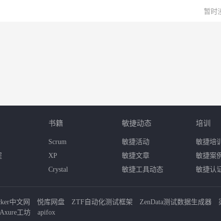
暂时
书籍
敏捷动态
培训
Scrum
敏捷活动
敏捷培
程
XP
敏捷文章
敏捷案
Crystal
敏捷工具动态
敏捷认
cker中文网
悦库网盘
ZTF自动化测试框架
ZenData测试数据生成器
Axure工坊
apifox