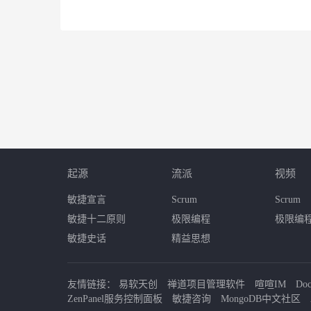
起源
流派
视频
敏捷宣言
Scrum
Scrum
敏捷十二原则
极限编程
极限编
敏捷史话
精益思想
友情链接：
易软天创
禅道项目管理软件
喧喧IM
Do
ZenPanel服务控制面板
敏捷咨询
MongoDB中文社区