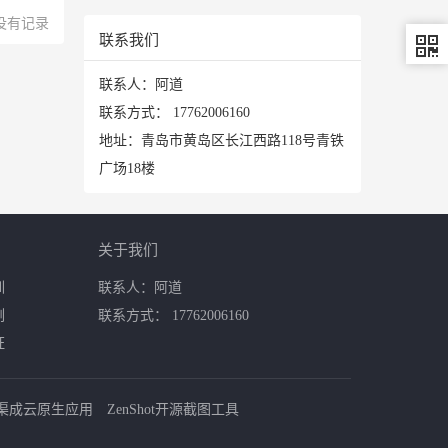
没有记录
联系我们
联系人：阿道
联系方式：
17762006160
地址：青岛市黄岛区长江西路118号青铁
广场18楼
关于我们
训
联系人：阿道
例
联系方式： 17762006160
证
渠成云原生应用
ZenShot开源截图工具