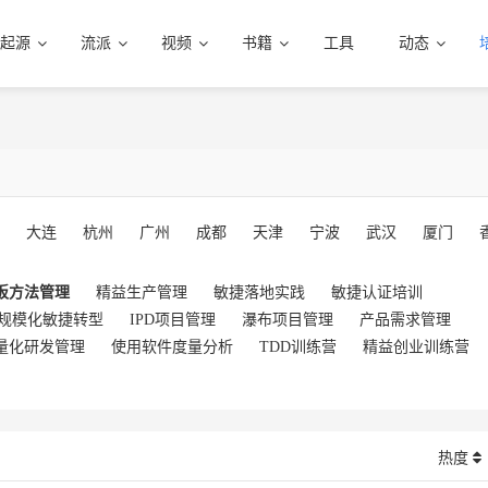
起源
流派
视频
书籍
工具
动态
大连
杭州
广州
成都
天津
宁波
武汉
厦门
板方法管理
精益生产管理
敏捷落地实践
敏捷认证培训
规模化敏捷转型
IPD项目管理
瀑布项目管理
产品需求管理
量化研发管理
使用软件度量分析
TDD训练营
精益创业训练营
热度