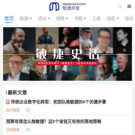
首页
起源
流派
视频
书籍
工具
动态
培训
最新文章
传统企业数字化转型：老团队推敏捷的4个关键步骤
新
207阅读
预算有限怎么推敏捷？这5个省钱又有效的落地策略
183阅读